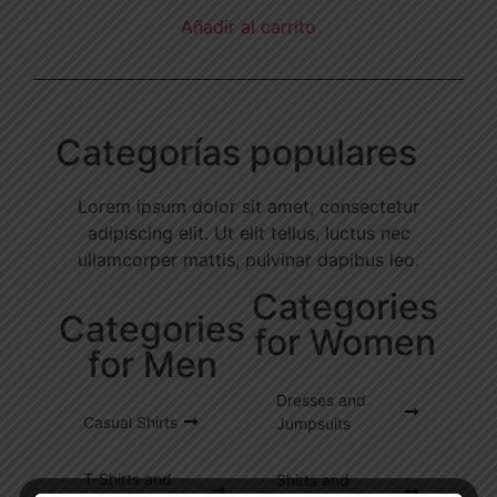
Añadir al carrito
Categorías populares
Lorem ipsum dolor sit amet, consectetur
adipiscing elit. Ut elit tellus, luctus nec
ullamcorper mattis, pulvinar dapibus leo.
Categories
Categories
for Women
for Men
Dresses and
Casual Shirts
Jumpsuits
T-Shirts and
Shirts and