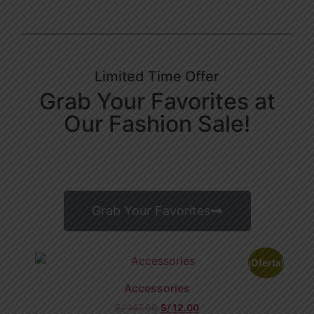
Limited Time Offer
Grab Your Favorites at
Our Fashion Sale!
Days
Hours
Minutes
Seconds
Grab Your Favorites
¡Oferta!
Accessories
S/
147.00
S/
12.00