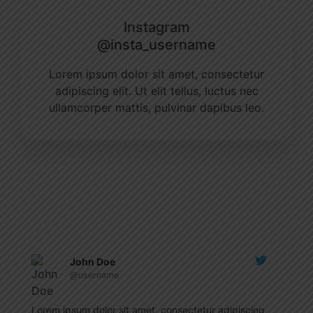
Instagram
@insta_username
Lorem ipsum dolor sit amet, consectetur
adipiscing elit. Ut elit tellus, luctus nec
ullamcorper mattis, pulvinar dapibus leo.
John Doe
@username
Lorem ipsum dolor sit amet, consectetur adipiscing