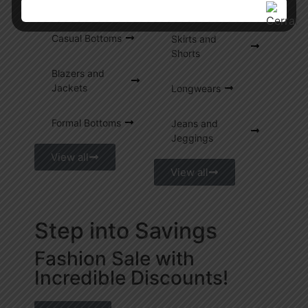
Polos
Blouses
Casual Bottoms
Skirts and
Shorts
Blazers and
Jackets
Longwears
Formal Bottoms
Jeans and
Jeggings
View all
View all
Step into Savings
Fashion Sale with
Incredible Discounts!