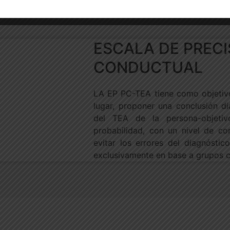
ESCALA DE PRECI
CONDUCTUAL
LA EP PC-TEA tiene como objetivo
lugar, proponer una conclusión di
del TEA de la persona-objetiv
probabilidad, con un nivel de co
evitar los errores del diagnósti
exclusivamente en base a grupos cr