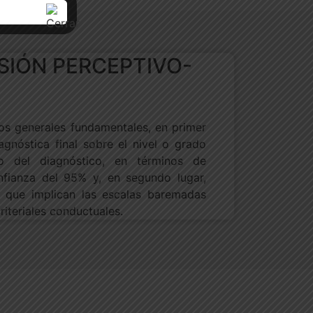
SIÓN PERCEPTIVO-
s generales fundamentales, en primer
agnóstica final sobre el nivel o grado
o del diagnóstico, en términos de
nfianza del 95% y, en segundo lugar,
co que implican las escalas baremadas
iteriales conductuales.