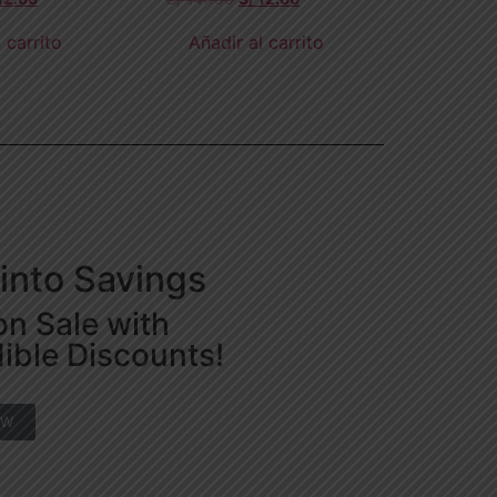
 carrito
Añadir al carrito
into Savings
on Sale with
dible Discounts!
OW