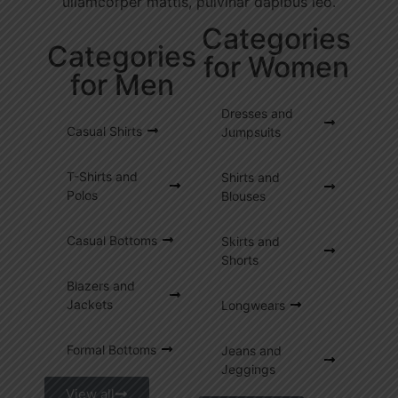
ullamcorper mattis, pulvinar dapibus leo.
Categories
Categories
for Women
for Men
Dresses and
Casual Shirts
Jumpsuits
T-Shirts and
Shirts and
Polos
Blouses
Casual Bottoms
Skirts and
Shorts
Blazers and
Jackets
Longwears
Formal Bottoms
Jeans and
Jeggings
View all