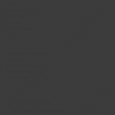
Inicio
Nosotros
Servicios
Tienda
Contáctenos
PRODUCTOS
Material de Lenguaje
Autismo
Psicomotricidad
Filosofía Montessori
Aprendizaje
CONTÁCTENOS
Aqui va la direccion
Aqui va el N° de telefono