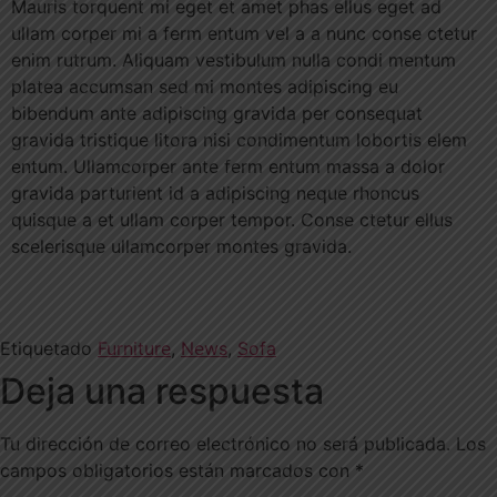
Mauris torquent mi eget et amet phas ellus eget ad
ullam corper mi a ferm entum vel a a nunc conse ctetur
enim rutrum. Aliquam vestibulum nulla condi mentum
platea accumsan sed mi montes adipiscing eu
bibendum ante adipiscing gravida per consequat
gravida tristique litora nisi condimentum lobortis elem
entum. Ullamcorper ante ferm entum massa a dolor
gravida parturient id a adipiscing neque rhoncus
quisque a et ullam corper tempor. Conse ctetur ellus
scelerisque ullamcorper montes gravida.
Etiquetado
Furniture
,
News
,
Sofa
Deja una respuesta
Tu dirección de correo electrónico no será publicada.
Los
campos obligatorios están marcados con
*