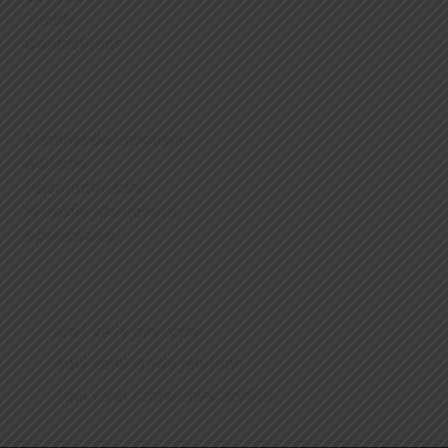
Tienda
Contáctenos
PRODUCTOS
Material de Lenguaje
Autismo
Psicomotricidad
Filosofía Montessori
Aprendizaje
CONTÁCTENOS
Aqui va la direccion
Aqui va el N° de telefono
Aqui va el correo electronico