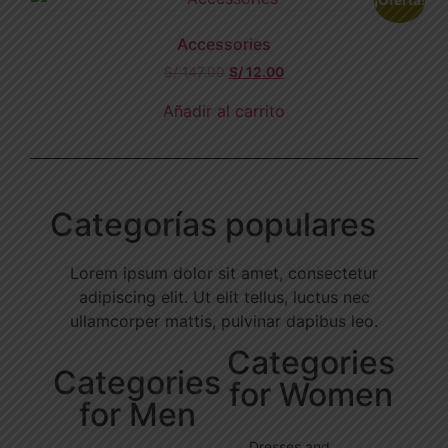
¡Oferta!
Accessories
S/
147.00
S/
12.00
Añadir al carrito
Categorías populares
Lorem ipsum dolor sit amet, consectetur
adipiscing elit. Ut elit tellus, luctus nec
ullamcorper mattis, pulvinar dapibus leo.
Categories
Categories
for Women
for Men
Dresses and