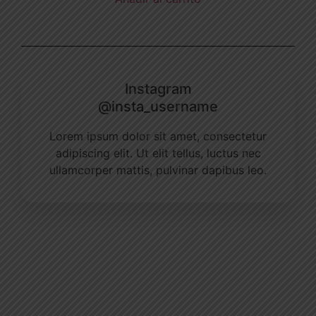
Instagram
@insta_username
Lorem ipsum dolor sit amet, consectetur
adipiscing elit. Ut elit tellus, luctus nec
ullamcorper mattis, pulvinar dapibus leo.