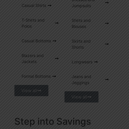
Casual Shirts
Jumpsuits
T-Shirts and
Shirts and
Polos
Blouses
Casual Bottoms
Skirts and
Shorts
Blazers and
Jackets
Longwears
Formal Bottoms
Jeans and
Jeggings
View all
View all
Step into Savings